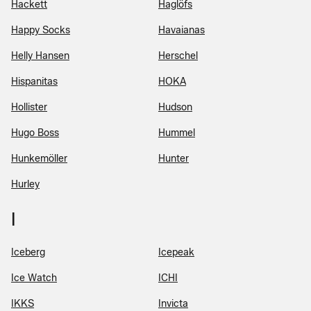
Hackett
Haglöfs
Happy Socks
Havaianas
Helly Hansen
Herschel
Hispanitas
HOKA
Hollister
Hudson
Hugo Boss
Hummel
Hunkemöller
Hunter
Hurley
I
Iceberg
Icepeak
Ice Watch
ICHI
IKKS
Invicta