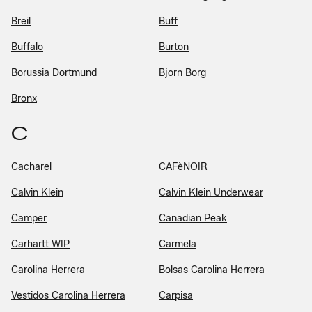
Breil
Buff
Buffalo
Burton
Borussia Dortmund
Bjorn Borg
Bronx
C
Cacharel
CAFèNOIR
Calvin Klein
Calvin Klein Underwear
Camper
Canadian Peak
Carhartt WIP
Carmela
Carolina Herrera
Bolsas Carolina Herrera
Vestidos Carolina Herrera
Carpisa