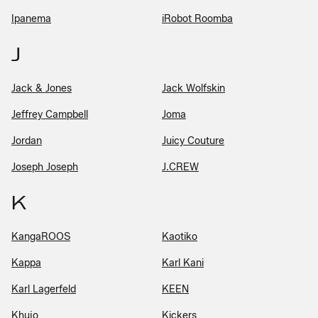
Ipanema
iRobot Roomba
J
Jack & Jones
Jack Wolfskin
Jeffrey Campbell
Joma
Jordan
Juicy Couture
Joseph Joseph
J.CREW
K
KangaROOS
Kaotiko
Kappa
Karl Kani
Karl Lagerfeld
KEEN
Khujo
Kickers