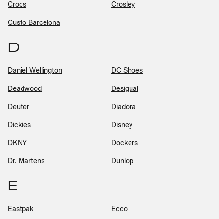
Crocs
Crosley
Custo Barcelona
D
Daniel Wellington
DC Shoes
Deadwood
Desigual
Deuter
Diadora
Dickies
Disney
DKNY
Dockers
Dr. Martens
Dunlop
E
Eastpak
Ecco