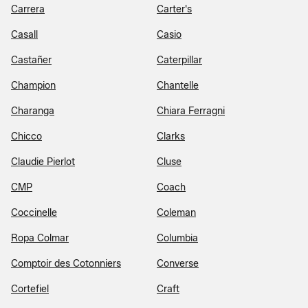
Carrera
Carter's
Casall
Casio
Castañer
Caterpillar
Champion
Chantelle
Charanga
Chiara Ferragni
Chicco
Clarks
Claudie Pierlot
Cluse
CMP
Coach
Coccinelle
Coleman
Ropa Colmar
Columbia
Comptoir des Cotonniers
Converse
Cortefiel
Craft