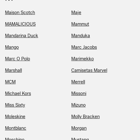
Maison Scotch
Maje
MAMALICIOUS
Mammut
Mandarina Duck
Manduka
Mango
Marc Jacobs
Marc O Polo
Marimekko
Marshall
Camisetas Marvel
MCM
Merrell
Michael Kors
Missoni
Miss Sixty
Mizuno
Moleskine
Molly Bracken
Montblanc
Morgan
Moschino
Mustang