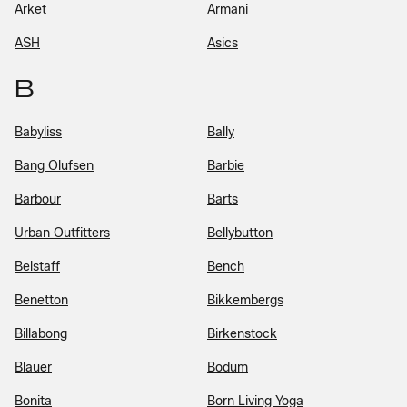
Arket
Armani
ASH
Asics
B
Babyliss
Bally
Bang Olufsen
Barbie
Barbour
Barts
Urban Outfitters
Bellybutton
Belstaff
Bench
Benetton
Bikkembergs
Billabong
Birkenstock
Blauer
Bodum
Bonita
Born Living Yoga