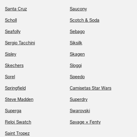
Santa Cruz
Saucony
Scholl
Scotch & Soda
Seafolly
Sebago
Sergio Tacchini
Siksilk
Sisley
Skagen
Skechers
Sloggi
Sorel
Speedo
Springfield
Camisetas Star Wars
Steve Madden
Superdry
Superga
Swarovski
Reloj Swatch
Savage x Fenty
Saint Tropez