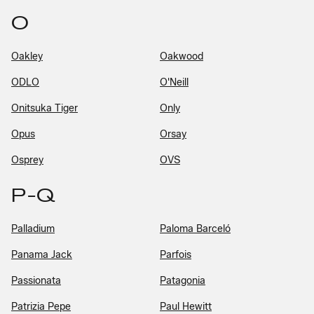
O
Oakley
Oakwood
ODLO
O'Neill
Onitsuka Tiger
Only
Opus
Orsay
Osprey
OVS
P-Q
Palladium
Paloma Barceló
Panama Jack
Parfois
Passionata
Patagonia
Patrizia Pepe
Paul Hewitt