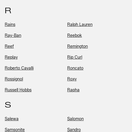
R
Rains
Ralph Lauren
Ray-Ban
Reebok
Reef
Remington
Replay
Rip Curl
Roberto Cavalli
Roncato
Rossignol
Roxy
Russell Hobbs
Rapha
S
Salewa
Salomon
Samsonite
Sandro