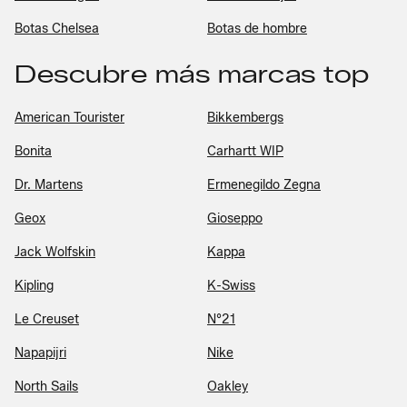
Botas Chelsea
Botas de hombre
Descubre más marcas top
American Tourister
Bikkembergs
Bonita
Carhartt WIP
Dr. Martens
Ermenegildo Zegna
Geox
Gioseppo
Jack Wolfskin
Kappa
Kipling
K-Swiss
Le Creuset
N°21
Napapijri
Nike
North Sails
Oakley