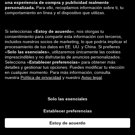
zalando-lounge.ro
zalando-lounge.hr
zalando-lounge.si
zalando-lounge.hu
zalando-lounge.lu
zalando-lounge.ee
zalando-lounge.lv
zalando-lounge.no
También nos
encuentras en
Facebook
Instagram
*En comparación con el
precio de venta recomendado
.