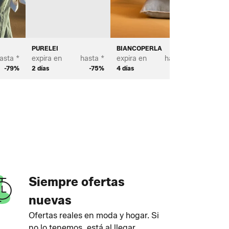
PURELEI
BIANCOPERLA
MICHAE
asta *
expira en
hasta *
expira en
hasta *
expira e
-79%
2 días
-75%
4 días
-70%
2 días
Siempre ofertas
nuevas
Ofertas reales en moda y hogar. Si
no lo tenemos, está al llegar.