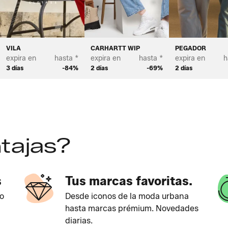
ETTON
VILA
CARHARTT WIP
PEGADOR
expira en
hasta *
expira en
hasta *
expira en
h
3 días
-84%
2 días
-69%
2 días
tajas?
s
Tus marcas favoritas.
o
Desde iconos de la moda urbana
hasta marcas prémium. Novedades
diarias.