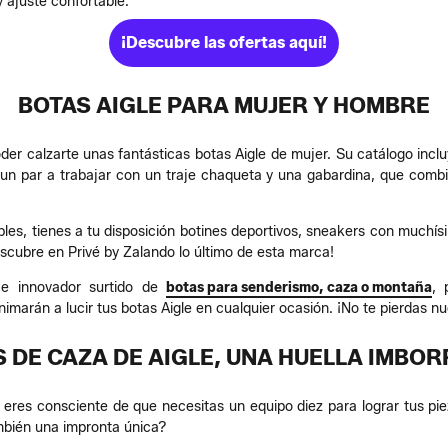
 ajuste confortable.
¡Descubre las ofertas aquí!
BOTAS AIGLE PARA MUJER Y HOMBRE
der calzarte unas fantásticas botas Aigle de mujer. Su catálogo incl
un par a trabajar con un traje chaqueta y una gabardina, que combin
es, tienes a tu disposición botines deportivos, sneakers con muchís
scubre en Privé by Zalando lo último de esta marca!
o e innovador surtido de
botas para senderismo, caza o montaña
, 
marán a lucir tus botas Aigle en cualquier ocasión. ¡No te pierdas nu
 DE CAZA DE AIGLE, UNA HUELLA IMBO
 eres consciente de que necesitas un equipo diez para lograr tus p
mbién una impronta única?