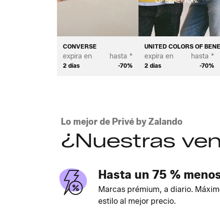
CONVERSE
UNITED COLORS OF BEN
expira en
hasta *
expira en
hasta *
2 días
-70%
2 días
-70%
Lo mejor de Privé by Zalando
¿Nuestras ven
Hasta un 75 % meno
Marcas prémium, a diario. Máxim
estilo al mejor precio.