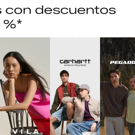
as con descuentos
5 %*