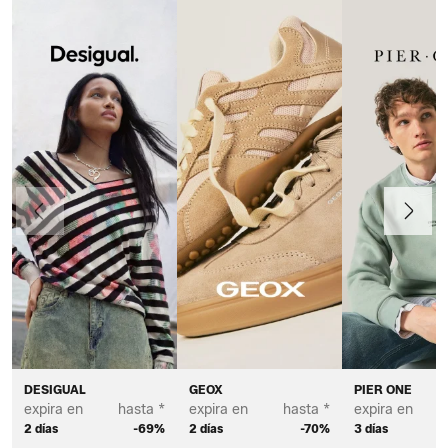
Anteriormente
Continua
DESIGUAL
GEOX
PIER ONE
expira en
hasta *
expira en
hasta *
expira en
2 días
-69%
2 días
-70%
3 días