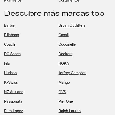
Plumíferos
Cortavientos
Descubre más marcas top
Barbie
Urban Outfitters
Billabong
Casall
Coach
Coccinelle
DC Shoes
Dockers
Fila
HOKA
Hudson
Jeffrey Campbell
K-Swiss
Mango
NZ Aukland
OVS
Passionata
Pier One
Pura Lopez
Ralph Lauren