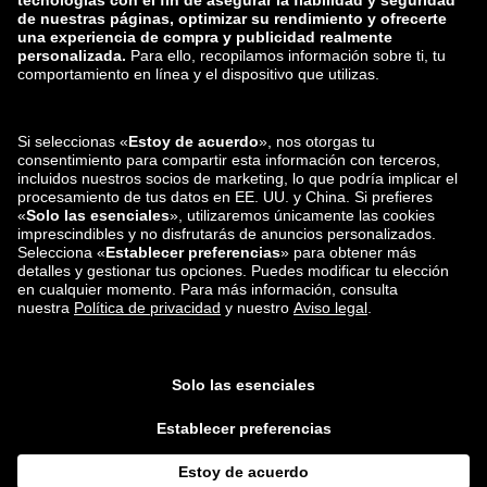
zalando-lounge.lt
zalando-lounge.sk
zalando-lounge.ro
zalando-lounge.hr
zalando-lounge.si
zalando-lounge.hu
zalando-lounge.lu
zalando-lounge.ee
zalando-lounge.lv
zalando-lounge.no
También nos
encuentras en
Facebook
Instagram
*En comparación con el
precio de venta recomendado
.