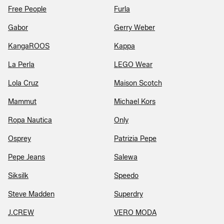
Free People
Furla
Gabor
Gerry Weber
KangaROOS
Kappa
La Perla
LEGO Wear
Lola Cruz
Maison Scotch
Mammut
Michael Kors
Ropa Nautica
Only
Osprey
Patrizia Pepe
Pepe Jeans
Salewa
Siksilk
Speedo
Steve Madden
Superdry
J.CREW
VERO MODA