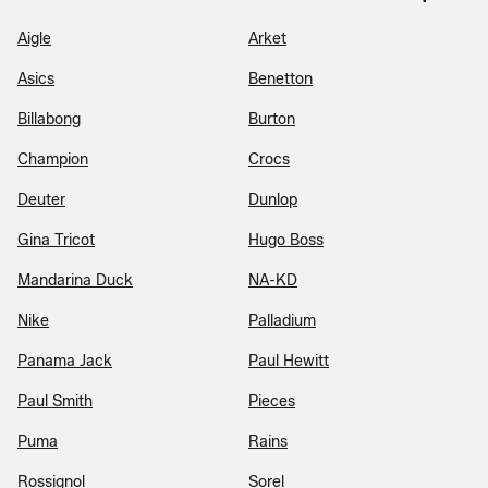
Aigle
Arket
Asics
Benetton
Billabong
Burton
Champion
Crocs
Deuter
Dunlop
Gina Tricot
Hugo Boss
Mandarina Duck
NA-KD
Nike
Palladium
Panama Jack
Paul Hewitt
Paul Smith
Pieces
Puma
Rains
Rossignol
Sorel