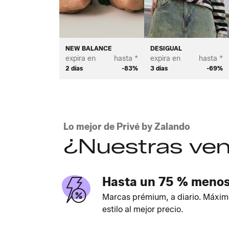
NEW BALANCE
DESIGUAL
expira en
hasta *
expira en
hasta *
2 días
-83%
3 días
-69%
Lo mejor de Privé by Zalando
¿Nuestras ven
Hasta un 75 % meno
Marcas prémium, a diario. Máxim
estilo al mejor precio.