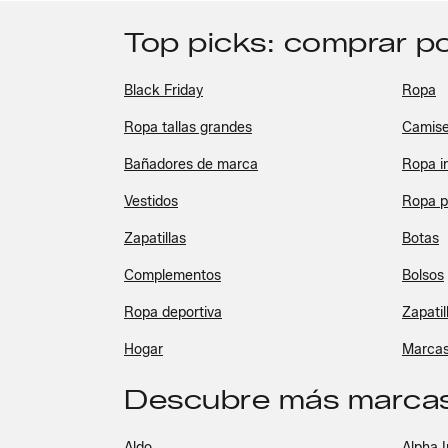
Top picks: comprar po
Black Friday
Ropa
Ropa tallas grandes
Camise
Bañadores de marca
Ropa in
Vestidos
Ropa 
Zapatillas
Botas
Complementos
Bolsos
Ropa deportiva
Zapatil
Hogar
Marca
Descubre más marcas
Aldo
Alpha I