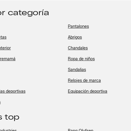
r categoría
Pantalones
tas
Abrigos
terior
Chandales
premamá
Ropa de niños
Sandalias
Relojes de marca
las deportivas
Equipación deportiva
s
 top
ndustries
Bang Olufsen