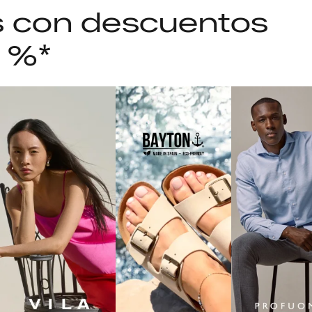
as con descuentos
5 %*