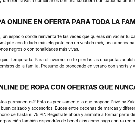
o y también si vas a combinarlos con una sudadera con capucha de tu m
A ONLINE EN OFERTA PARA TODA LA FAM
 un espacio donde reinventarte las veces que quieras sin vaciar tu cart
Amígate con tu lado más elegante con un vestido midi, una americana
onos negros o con tonalidades más vivas.
lquier temporada. Para el invierno, no te pierdas las chaquetas acolc
iembros de la familia. Presume de bronceado en verano con shorts y v
NLINE DE ROPA CON OFERTAS QUE NUN
entos permanentes? Esto es precisamente lo que propone Privé by Zal
s, buen calzado y accesorios. Bucea entre decenas de marcas y difere
ahorro de hasta el 75 %*. Regístrate ahora y anímate a formar parte d
ncorporación también dispondrás de beneficios como pago contra reemb