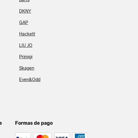
DKNY
GAP
Hackett
LIU JO
Primigi
Skagen
Even&Odd
e
Formas de pago