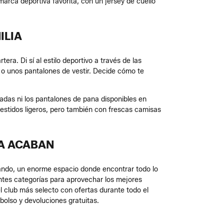
arca deportiva favorita, con un jersey de cuello
ILIA
era. Di sí al estilo deportivo a través de las
 o unos pantalones de vestir. Decide cómo te
hadas ni los pantalones de pana disponibles en
estidos ligeros, pero también con frescas camisas
CA ACABAN
ando, un enorme espacio donde encontrar todo lo
ntes categorías para aprovechar los mejores
el club más selecto con ofertas durante todo el
olso y devoluciones gratuitas.