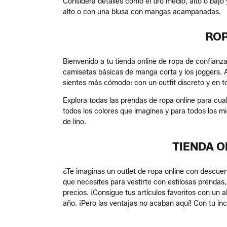
Considera detalles como el tiro medio, alto o baj
alto o con una blusa con mangas acampanadas.
ROP
Bienvenido a tu tienda online de ropa de confianza,
camisetas básicas de manga corta y los joggers. 
sientes más cómodo: con un outfit discreto y en t
Explora todas las prendas de ropa online para cua
todos los colores que imagines y para todos los m
de lino.
TIENDA O
¿Te imaginas un outlet de ropa online con descu
que necesites para vestirte con estilosas prenda
precios. ¡Consigue tus artículos favoritos con un 
año. ¡Pero las ventajas no acaban aquí! Con tu i