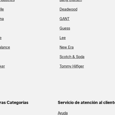
lle
Deadwood
ina
GANT
Guess
e
Lee
alance
New Era
Scotch & Soda
ker
Tommy Hilfiger
ras Categorías
Servicio de atención al client
Ayuda