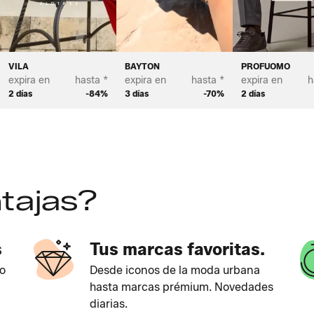
VILA
BAYTON
PROFUOMO
expira en
hasta *
expira en
hasta *
expira en
h
2 días
-84%
3 días
-70%
2 días
tajas?
s
Tus marcas favoritas.
o
Desde iconos de la moda urbana
hasta marcas prémium. Novedades
diarias.