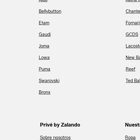
Bellybutton
Chante
Etam
Fornar
Gaudi
GCDS
Joma
Lacost
Lowa
New B
Puma
Reef
Swarovski
Ted Ba
Bronx
Privé by Zalando
Nuest
Sobre nosotros
Ropa