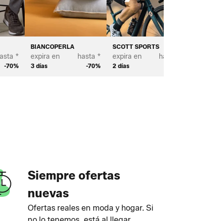
BIANCOPERLA
SCOTT SPORTS
BROSTE
asta *
expira en
hasta *
expira en
hasta *
expira e
-70%
3 días
-70%
2 días
-65%
4 días
Siempre ofertas
nuevas
Ofertas reales en moda y hogar. Si
no lo tenemos, está al llegar.