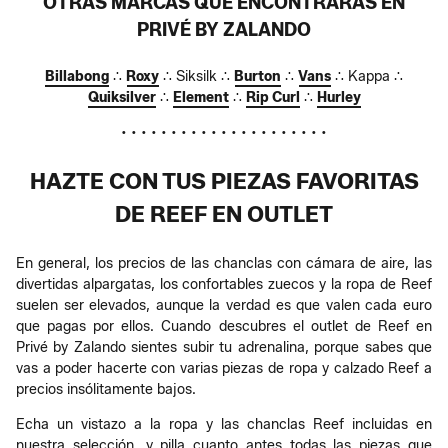
OTRAS MARCAS QUE ENCONTRARÁS EN
PRIVÉ BY ZALANDO
Billabong
∴
Roxy
∴ Siksilk ∴
Burton
∴
Vans
∴ Kappa ∴
Quiksilver
∴
Element
∴
Rip Curl
∴
Hurley
• • • • • • • • • • • • • • • • • • • • •
HAZTE CON TUS PIEZAS FAVORITAS
DE REEF EN OUTLET
En general, los precios de las chanclas con cámara de aire, las
divertidas alpargatas, los confortables zuecos y la ropa de Reef
suelen ser elevados, aunque la verdad es que valen cada euro
que pagas por ellos. Cuando descubres el outlet de Reef en
Privé by Zalando sientes subir tu adrenalina, porque sabes que
vas a poder hacerte con varias piezas de ropa y calzado Reef a
precios insólitamente bajos.
Echa un vistazo a la ropa y las chanclas Reef incluidas en
nuestra selección, y pilla cuanto antes todas las piezas que