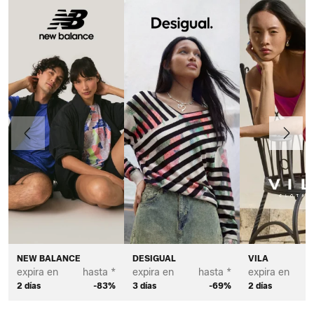
Anteriormente
Continua
NEW BALANCE
DESIGUAL
VILA
expira en
hasta *
expira en
hasta *
expira en
2 días
-83%
3 días
-69%
2 días