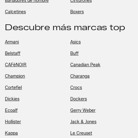
Bañadores de hombre
Cinturones
Calcetines
Boxers
Descubre más marcas top
Armani
Asics
Belstaff
Buff
CAFèNOIR
Canadian Peak
Champion
Charanga
Cortefiel
Crocs
Dickies
Dockers
Ecoalf
Gerry Weber
Hollister
Jack & Jones
Kappa
Le Creuset