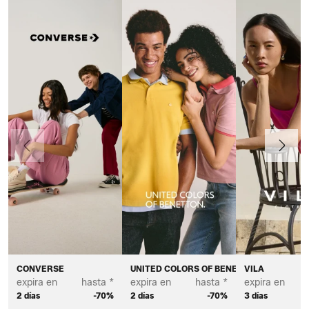
Anteriormente
Continua
CONVERSE
UNITED COLORS OF BENETTON
VILA
expira en
hasta *
expira en
hasta *
expira en
2 días
-70%
2 días
-70%
3 días