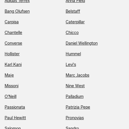
Adidas Terrex
Anna Field
Bang Olufsen
Belstaff
Carpisa
Caterpillar
Chantelle
Chicco
Converse
Daniel Wellington
Hollister
Hummel
Karl Kani
Levi's
Maje
Marc Jacobs
Missoni
Nine West
O'Neill
Palladium
Passionata
Patrizia Pepe
Paul Hewitt
Pronovias
Salomon
Sandro