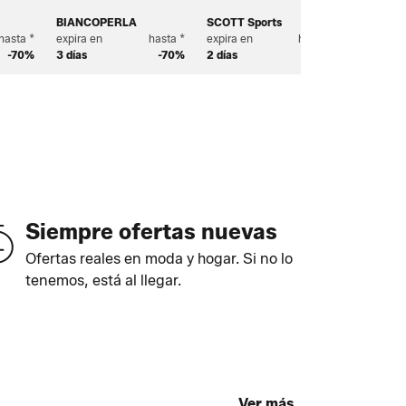
BIANCOPERLA
SCOTT Sports
Broste C
hasta *
expira en
hasta *
expira en
hasta *
expira en
-70%
3 días
-70%
2 días
-65%
4 días
Siempre ofertas nuevas
Ofertas reales en moda y hogar. Si no lo
tenemos, está al llegar.
Ver más