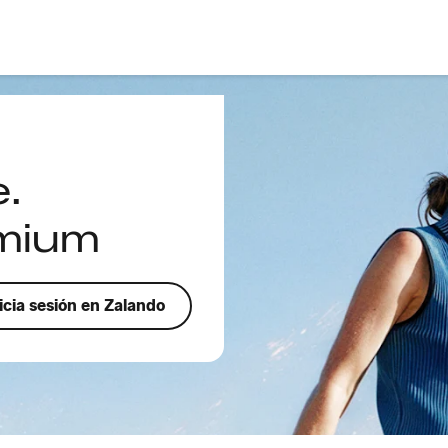
e.
émium
icia sesión en Zalando