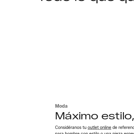
Explora los looks
Moda
Máximo estilo
Considéranos tu
outlet online
de referenc
para hombre
con estilo o una pieza espe