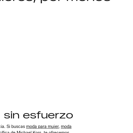
, sin esfuerzo
ia. Si buscas
moda para mujer
,
moda
cífica de
Michael Kors
, te ofrecemos