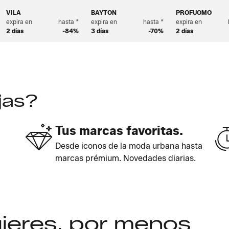
VILA
BAYTON
PROFUOMO
expira en
hasta *
expira en
hasta *
expira en
2 días
-84%
3 días
-70%
2 días
jas?
Tus marcas favoritas.
Desde iconos de la moda urbana hasta
marcas prémium. Novedades diarias.
uieres, por menos