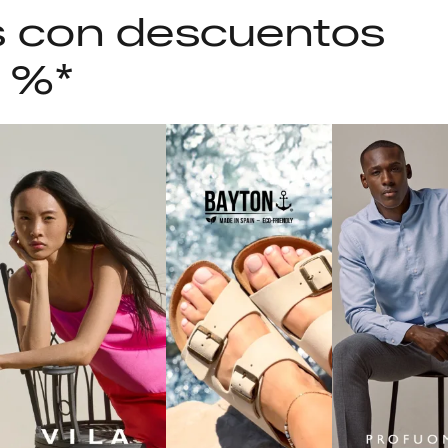
as con descuentos
5 %*