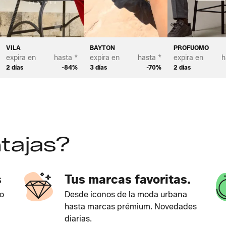
VILA
BAYTON
PROFUOMO
expira en
hasta *
expira en
hasta *
expira en
h
2 días
-84%
3 días
-70%
2 días
tajas?
s
Tus marcas favoritas.
o
Desde iconos de la moda urbana
hasta marcas prémium. Novedades
diarias.