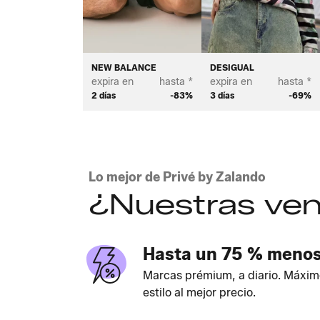
NEW BALANCE
DESIGUAL
expira en
hasta *
expira en
hasta *
2 días
-83%
3 días
-69%
Lo mejor de Privé by Zalando
¿Nuestras ven
Hasta un 75 % meno
Marcas prémium, a diario. Máxim
estilo al mejor precio.