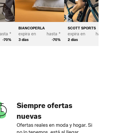
BIANCOPERLA
SCOTT SPORTS
BROSTE
asta *
expira en
hasta *
expira en
hasta *
expira e
-70%
3 días
-70%
2 días
-65%
4 días
Siempre ofertas
nuevas
Ofertas reales en moda y hogar. Si
no lo tenemos, está al llegar.