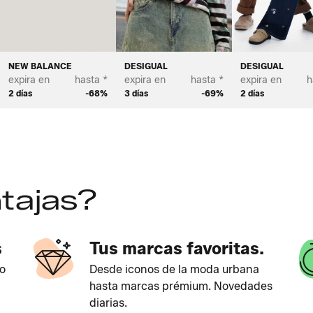
NEW BALANCE
DESIGUAL
DESIGUAL
expira en
hasta *
expira en
hasta *
expira en
h
2 días
-68%
3 días
-69%
2 días
tajas?
s
Tus marcas favoritas.
o
Desde iconos de la moda urbana
hasta marcas prémium. Novedades
diarias.