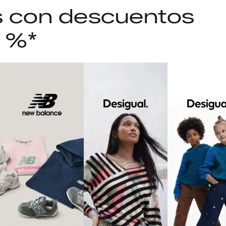
as con descuentos
5 %*