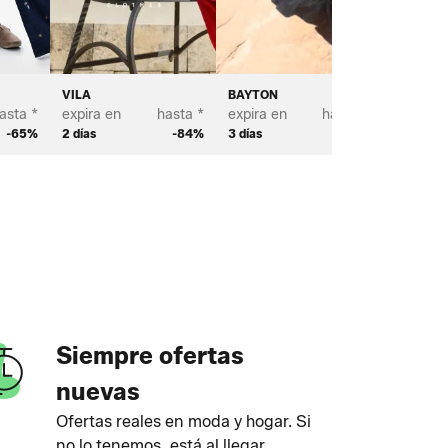
VILA
BAYTON
PROFUO
asta *
expira en
hasta *
expira en
hasta *
expira e
-65%
2 días
-84%
3 días
-70%
2 días
Siempre ofertas
nuevas
Ofertas reales en moda y hogar. Si
no lo tenemos, está al llegar.