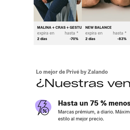
MALINA + CRAS + GESTUZ
NEW BALANCE
expira en
hasta *
expira en
hasta *
2 días
-70%
2 días
-83%
Lo mejor de Privé by Zalando
¿Nuestras ven
Hasta un 75 % meno
Marcas prémium, a diario. Máxim
estilo al mejor precio.