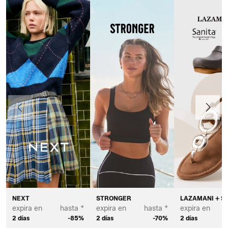
Anteriormente
Continua
NEXT
STRONGER
LAZAMANI + S
expira en
hasta *
expira en
hasta *
expira en
2 días
-85%
2 días
-70%
2 días