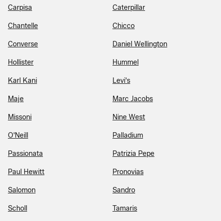
Carpisa
Caterpillar
Chantelle
Chicco
Converse
Daniel Wellington
Hollister
Hummel
Karl Kani
Levi's
Maje
Marc Jacobs
Missoni
Nine West
O'Neill
Palladium
Passionata
Patrizia Pepe
Paul Hewitt
Pronovias
Salomon
Sandro
Scholl
Tamaris