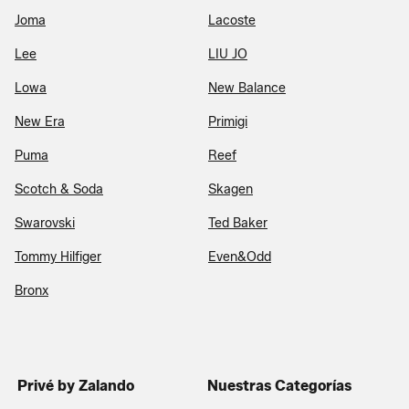
Joma
Lacoste
Lee
LIU JO
Lowa
New Balance
New Era
Primigi
Puma
Reef
Scotch & Soda
Skagen
Swarovski
Ted Baker
Tommy Hilfiger
Even&Odd
Bronx
Privé by Zalando
Nuestras Categorías