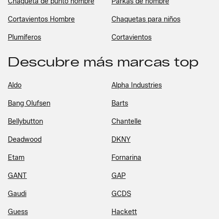
Chaqueta de punto hombre
Parkas de hombre
Cortavientos Hombre
Chaquetas para niños
Plumíferos
Cortavientos
Descubre más marcas top
Aldo
Alpha Industries
Bang Olufsen
Barts
Bellybutton
Chantelle
Deadwood
DKNY
Etam
Fornarina
GANT
GAP
Gaudi
GCDS
Guess
Hackett