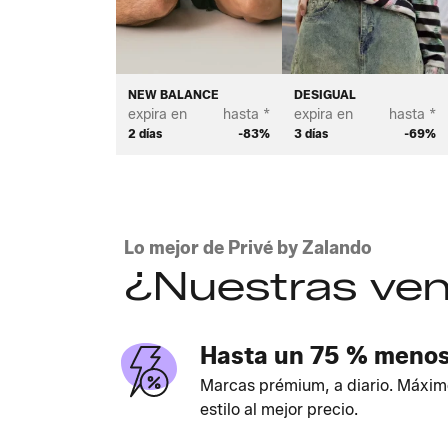
NEW BALANCE
DESIGUAL
expira en
hasta *
expira en
hasta *
2 días
-83%
3 días
-69%
Lo mejor de Privé by Zalando
¿Nuestras ven
Hasta un 75 % meno
Marcas prémium, a diario. Máxim
estilo al mejor precio.