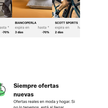
BIANCOPERLA
SCOTT SPORTS
BROSTE
asta *
expira en
hasta *
expira en
hasta *
expira e
-70%
3 días
-70%
2 días
-65%
4 días
Siempre ofertas
nuevas
Ofertas reales en moda y hogar. Si
no lo tenemos, está al llegar.