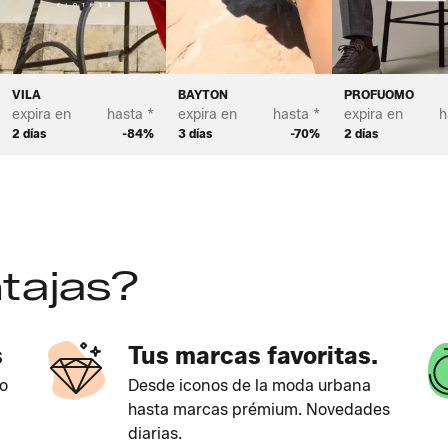
VILA
BAYTON
PROFUOMO
expira en
hasta *
expira en
hasta *
expira en
h
2 días
-84%
3 días
-70%
2 días
tajas?
s
Tus marcas favoritas.
o
Desde iconos de la moda urbana
hasta marcas prémium. Novedades
diarias.