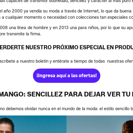
s capaces de transmitir sobriedad, sencillez y carácter al más puro e
 año 2000 ya vendía su moda a través de Internet, lo que da buena 
ta a cualquier momento o necesidad con colecciones tan especiales 
08 una línea de hombre y en 2013 una para niños, por lo que su apue
re transmite la firma.
PERDERTE NUESTRO PRÓXIMO ESPECIAL EN PRO
scríbete a nuestro boletín y entérate a tiempo de todas nuestras ofer
¡Ingresa aquí a las ofertas!
MANGO: SENCILLEZ PARA DEJAR VER TU
 debemos olvidar nunca en el mundo de la moda: el estilo sencillo bie