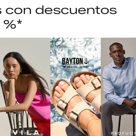
as con descuentos
5 %*