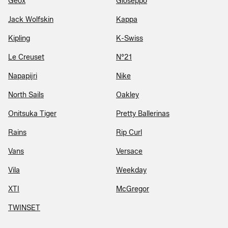
Geox
Gioseppo
Jack Wolfskin
Kappa
Kipling
K-Swiss
Le Creuset
N°21
Napapijri
Nike
North Sails
Oakley
Onitsuka Tiger
Pretty Ballerinas
Rains
Rip Curl
Vans
Versace
Vila
Weekday
XTI
McGregor
TWINSET