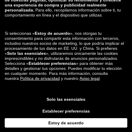
zalando-lounge.ro
zalando-lounge.hr
zalando-lounge.si
zalando-lounge.hu
zalando-lounge.lu
zalando-lounge.ee
zalando-lounge.lv
zalando-lounge.no
También nos
encuentras en
Facebook
Instagram
*En comparación con el
precio de venta recomendado
.