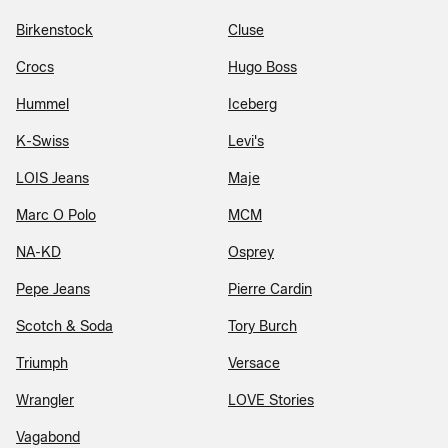
Birkenstock
Cluse
Crocs
Hugo Boss
Hummel
Iceberg
K-Swiss
Levi's
LOIS Jeans
Maje
Marc O Polo
MCM
NA-KD
Osprey
Pepe Jeans
Pierre Cardin
Scotch & Soda
Tory Burch
Triumph
Versace
Wrangler
LOVE Stories
Vagabond