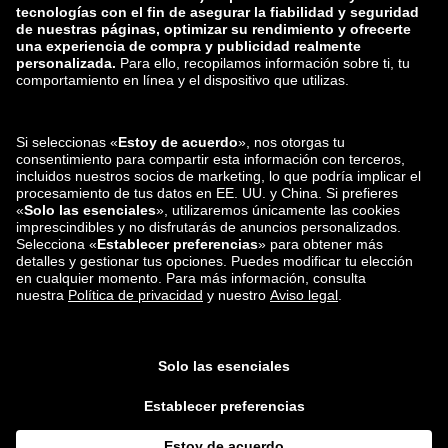
zalando-lounge.lt
zalando-lounge.sk
zalando-lounge.ro
zalando-lounge.hr
zalando-lounge.si
zalando-lounge.hu
zalando-lounge.lu
zalando-lounge.ee
zalando-lounge.lv
zalando-lounge.no
También nos
encuentras en
Facebook
Instagram
*En comparación con el
precio de venta recomendado
.