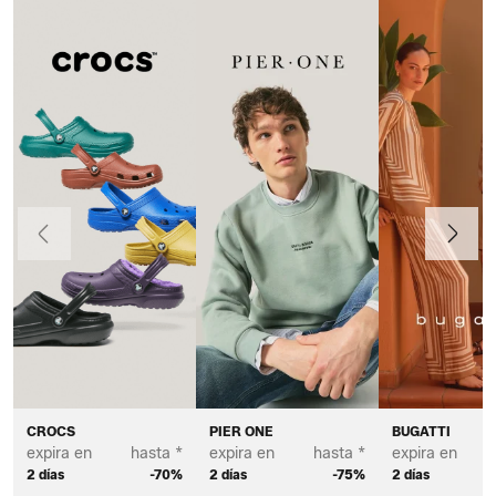
Anteriormente
Continua
CROCS
PIER ONE
BUGATTI
expira en
hasta *
expira en
hasta *
expira en
2 días
-70%
2 días
-75%
2 días