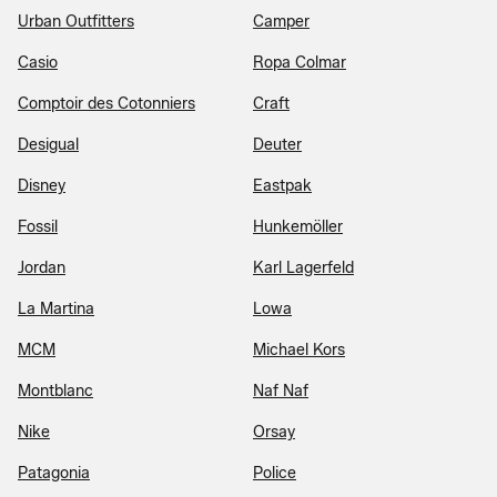
Urban Outfitters
Camper
Casio
Ropa Colmar
Comptoir des Cotonniers
Craft
Desigual
Deuter
Disney
Eastpak
Fossil
Hunkemöller
Jordan
Karl Lagerfeld
La Martina
Lowa
MCM
Michael Kors
Montblanc
Naf Naf
Nike
Orsay
Patagonia
Police