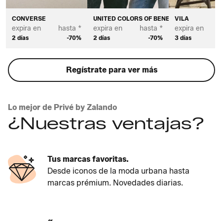
CONVERSE
UNITED COLORS OF BENETTON
VILA
expira en
hasta *
expira en
hasta *
expira en
2 días
-70%
2 días
-70%
3 días
Regístrate para ver más
Lo mejor de Privé by Zalando
¿Nuestras ventajas?
Tus marcas favoritas.
Desde iconos de la moda urbana hasta
marcas prémium. Novedades diarias.