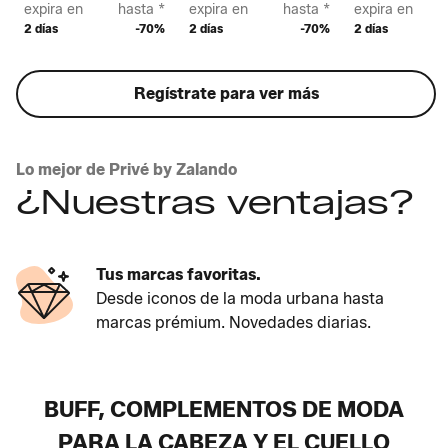
expira en
hasta *
expira en
hasta *
expira en
2 días
-70%
2 días
-70%
2 días
Regístrate para ver más
Lo mejor de Privé by Zalando
¿Nuestras ventajas?
Siempre ofertas nuevas
Ofertas reales en moda y hogar. Si no lo
tenemos, está al llegar.
BUFF, COMPLEMENTOS DE MODA
PARA LA CABEZA Y EL CUELLO