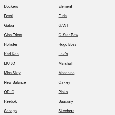
Dockers
Element
Fossil
Furla
Gabor
GANT
Gina Tricot
G-Star Raw
Hollister
Hugo Boss
Karl Kani
Levi's
LIU JO
Marshall
Miss Sixty
Moschino
New Balance
Oakley
ODLO
Pinko
Reebok
Saucony
Sebago
Skechers