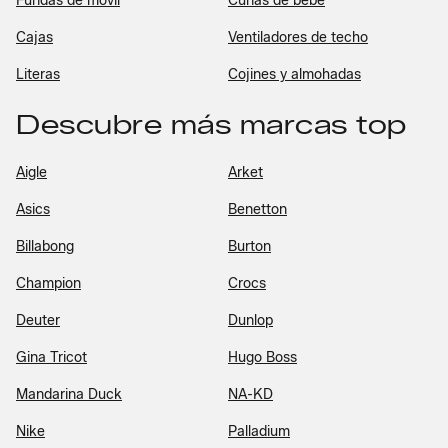
Fundas de móvil
Cunas de bebé
Cajas
Ventiladores de techo
Literas
Cojines y almohadas
Descubre más marcas top
Aigle
Arket
Asics
Benetton
Billabong
Burton
Champion
Crocs
Deuter
Dunlop
Gina Tricot
Hugo Boss
Mandarina Duck
NA-KD
Nike
Palladium