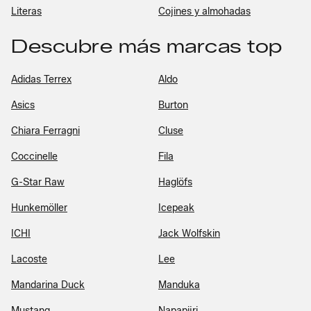
Literas
Cojines y almohadas
Descubre más marcas top
Adidas Terrex
Aldo
Asics
Burton
Chiara Ferragni
Cluse
Coccinelle
Fila
G-Star Raw
Haglöfs
Hunkemöller
Icepeak
ICHI
Jack Wolfskin
Lacoste
Lee
Mandarina Duck
Manduka
Mustang
Napapijri