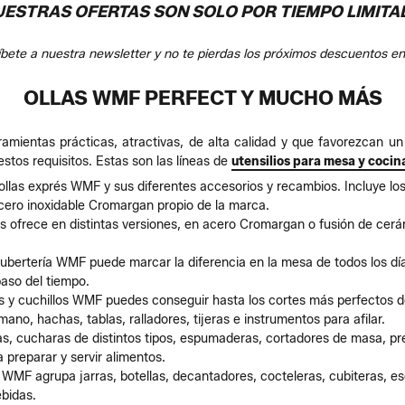
UESTRAS OFERTAS SON SOLO POR TIEMPO LIMITA
íbete a nuestra newsletter y no te pierdas los próximos descuentos 
OLLAS WMF PERFECT Y MUCHO MÁS
mientas prácticas, atractivas, de alta calidad y que favorezcan un
tos requisitos. Estas son las líneas de
utensilios para mesa y cocin
ollas exprés WMF y sus diferentes accesorios y recambios. Incluye lo
cero inoxidable Cromargan propio de la marca.
as ofrece en distintas versiones, en acero Cromargan o fusión de cer
ubertería WMF puede marcar la diferencia en la mesa de todos los día
aso del tiempo.
res y cuchillos WMF puedes conseguir hasta los cortes más perfectos d
mano, hachas, tablas, ralladores, tijeras e instrumentos para afilar.
alas, cucharas de distintos tipos, espumaderas, cortadores de masa, p
 preparar y servir alimentos.
WMF agrupa jarras, botellas, decantadores, cocteleras, cubiteras, e
bidas.