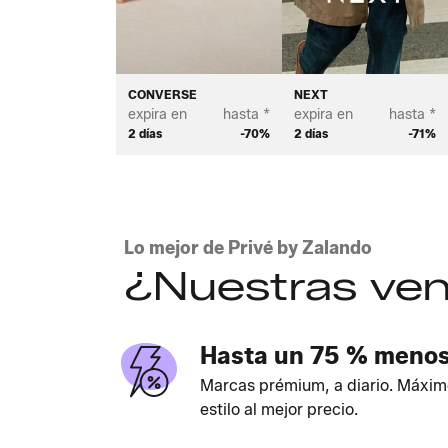
CONVERSE
NEXT
expira en
hasta *
expira en
hasta *
2 días
-70%
2 días
-71%
Lo mejor de Privé by Zalando
¿Nuestras ven
Hasta un 75 % meno
Marcas prémium, a diario. Máxim
estilo al mejor precio.