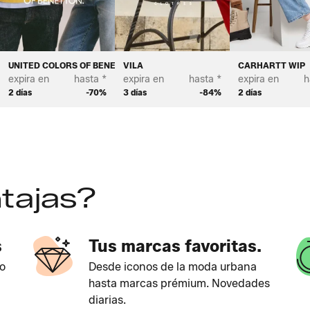
UNITED COLORS OF BENETTON
VILA
CARHARTT WIP
expira en
hasta *
expira en
hasta *
expira en
h
2 días
-70%
3 días
-84%
2 días
tajas?
s
Tus marcas favoritas.
o
Desde iconos de la moda urbana
hasta marcas prémium. Novedades
diarias.