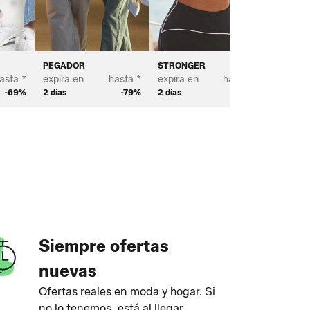
PEGADOR
STRONGER
PURELEI
asta *
expira en
hasta *
expira en
hasta *
expira e
-69%
2 días
-79%
2 días
-70%
2 días
Siempre ofertas
nuevas
Ofertas reales en moda y hogar. Si
no lo tenemos, está al llegar.