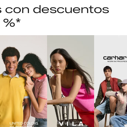
as con descuentos
5 %*