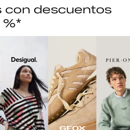
as con descuentos
5 %*