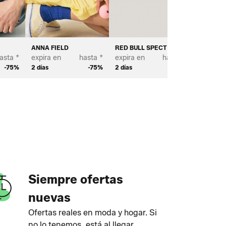
ANNA FIELD
RED BULL SPECT EYEWEAR
BAYTON
asta *
expira en
hasta *
expira en
hasta *
expira e
-75%
2 días
-75%
2 días
-70%
2 días
Siempre ofertas
nuevas
Ofertas reales en moda y hogar. Si
no lo tenemos, está al llegar.