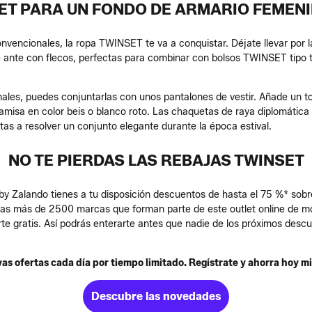
ET PARA UN FONDO DE ARMARIO FEMENI
convencionales, la ropa TWINSET te va a conquistar. Déjate llevar por 
e ante con flecos, perfectas para combinar con bolsos TWINSET tipo t
males, puedes conjuntarlas con unos pantalones de vestir. Añade un t
misa en color beis o blanco roto. Las chaquetas de raya diplomática n
tas a resolver un conjunto elegante durante la época estival.
NO TE PIERDAS LAS REBAJAS TWINSET
y Zalando tienes a tu disposición descuentos de hasta el 75 %* sobre 
las más de 2500 marcas que forman parte de este outlet online de m
te gratis. Así podrás enterarte antes que nadie de los próximos descu
as ofertas cada día por tiempo limitado. Regístrate y ahorra hoy m
Descubre las novedades