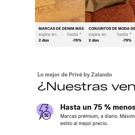
MARCAS DE DENIM MÁS DESEADAS - MUJER
CONJUNTOS DE MODA DE
expira en
hasta *
expira en
hasta *
2 días
-76%
2 días
-79%
Lo mejor de Privé by Zalando
¿Nuestras ven
Hasta un 75 % meno
Marcas prémium, a diario. Máxim
estilo al mejor precio.