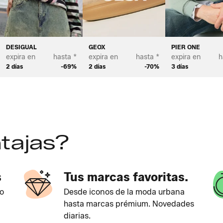
 VERANO - MUJER
DESIGUAL
GEOX
PIER ONE
expira en
hasta *
expira en
hasta *
expira en
h
2 días
-69%
2 días
-70%
3 días
tajas?
s
Tus marcas favoritas.
o
Desde iconos de la moda urbana
hasta marcas prémium. Novedades
diarias.