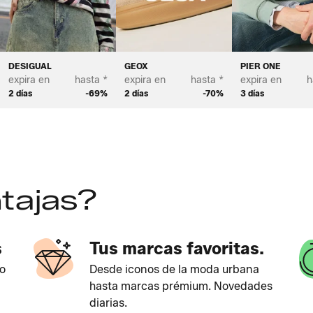
 VERANO - MUJER
DESIGUAL
GEOX
PIER ONE
expira en
hasta *
expira en
hasta *
expira en
h
2 días
-69%
2 días
-70%
3 días
tajas?
s
Tus marcas favoritas.
o
Desde iconos de la moda urbana
hasta marcas prémium. Novedades
diarias.