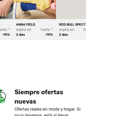
ANNA FIELD
RED BULL SPECT EYEWEAR
BAYTON
asta *
expira en
hasta *
expira en
hasta *
expira e
-75%
2 días
-75%
2 días
-70%
2 días
Siempre ofertas
nuevas
Ofertas reales en moda y hogar. Si
no lo tenemos, está al llegar.