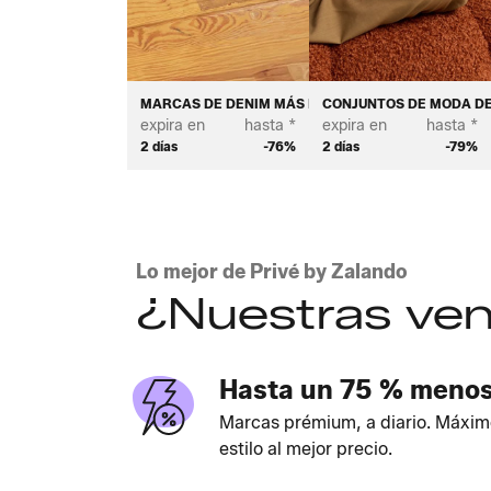
MARCAS DE DENIM MÁS DESEADAS - MUJER
CONJUNTOS DE MODA DE
expira en
hasta *
expira en
hasta *
2 días
-76%
2 días
-79%
Lo mejor de Privé by Zalando
¿Nuestras ven
Hasta un 75 % meno
Marcas prémium, a diario. Máxim
estilo al mejor precio.