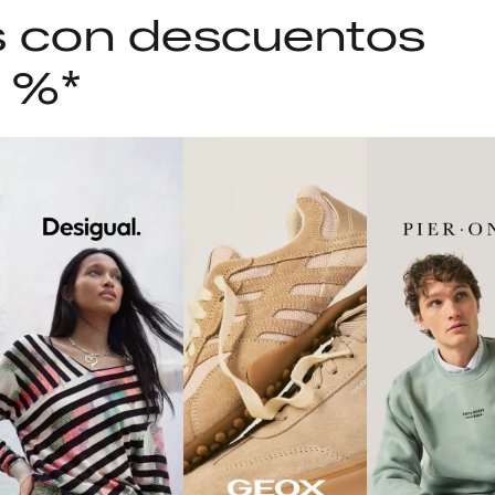
as con descuentos
5 %*