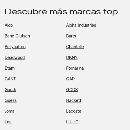
Descubre más marcas top
Aldo
Alpha Industries
Bang Olufsen
Barts
Bellybutton
Chantelle
Deadwood
DKNY
Etam
Fornarina
GANT
GAP
Gaudi
GCDS
Guess
Hackett
Joma
Lacoste
Lee
LIU JO