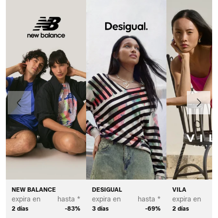
Anteriormente
Continua
NEW BALANCE
DESIGUAL
VILA
expira en
hasta *
expira en
hasta *
expira en
2 días
-83%
3 días
-69%
2 días