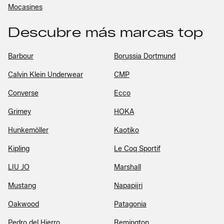
Mocasines
Descubre más marcas top
Barbour
Borussia Dortmund
Calvin Klein Underwear
CMP
Converse
Ecco
Grimey
HOKA
Hunkemöller
Kaotiko
Kipling
Le Coq Sportif
LIU JO
Marshall
Mustang
Napapijri
Oakwood
Patagonia
Pedro del Hierro
Remington