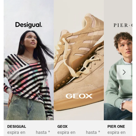
Anteriormente
Continua
DESIGUAL
GEOX
PIER ONE
expira en
hasta *
expira en
hasta *
expira en