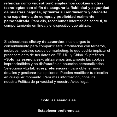
zalando-lounge.lt
zalando-lounge.sk
zalando-lounge.ro
zalando-lounge.hr
zalando-lounge.si
zalando-lounge.hu
zalando-lounge.lu
zalando-lounge.ee
zalando-lounge.lv
zalando-lounge.no
También nos
encuentras en
Facebook
Instagram
*En comparación con el
precio de venta recomendado
.