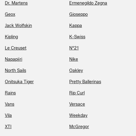
Dr. Martens
Ermenegildo Zegna
Geox
Gioseppo
Jack Wolfskin
Kappa
Kipling
K-Swiss
Le Creuset
N°21
Napapijri
Nike
North Sails
Oakley
Onitsuka Tiger
Pretty Ballerinas
Rains
Rip Curl
Vans
Versace
Vila
Weekday
XTI
McGregor