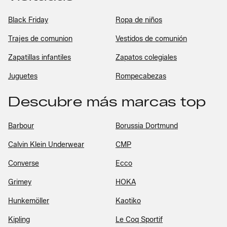
Black Friday
Ropa de niños
Trajes de comunion
Vestidos de comunión
Zapatillas infantiles
Zapatos colegiales
Juguetes
Rompecabezas
Descubre más marcas top
Barbour
Borussia Dortmund
Calvin Klein Underwear
CMP
Converse
Ecco
Grimey
HOKA
Hunkemöller
Kaotiko
Kipling
Le Coq Sportif