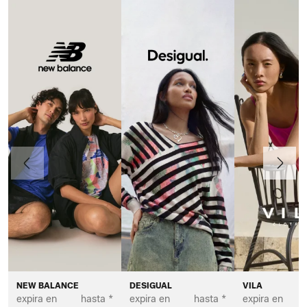
Anteriormente
Continua
NEW BALANCE
DESIGUAL
VILA
expira en
hasta *
expira en
hasta *
expira en