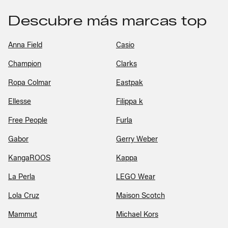
Descubre más marcas top
Anna Field
Casio
Champion
Clarks
Ropa Colmar
Eastpak
Ellesse
Filippa k
Free People
Furla
Gabor
Gerry Weber
KangaROOS
Kappa
La Perla
LEGO Wear
Lola Cruz
Maison Scotch
Mammut
Michael Kors