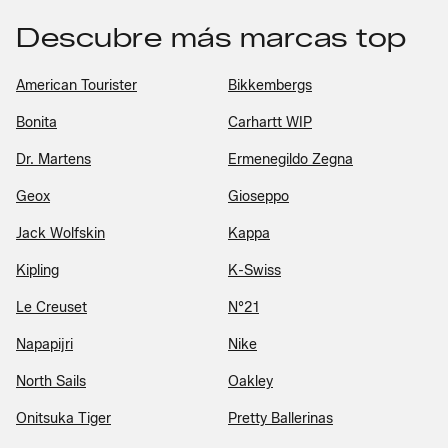
Descubre más marcas top
American Tourister
Bikkembergs
Bonita
Carhartt WIP
Dr. Martens
Ermenegildo Zegna
Geox
Gioseppo
Jack Wolfskin
Kappa
Kipling
K-Swiss
Le Creuset
N°21
Napapijri
Nike
North Sails
Oakley
Onitsuka Tiger
Pretty Ballerinas