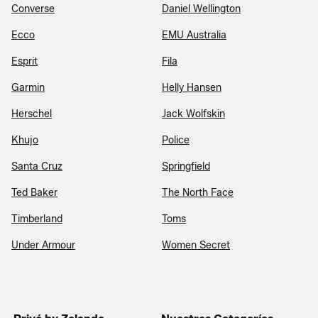
Converse
Daniel Wellington
Ecco
EMU Australia
Esprit
Fila
Garmin
Helly Hansen
Herschel
Jack Wolfskin
Khujo
Police
Santa Cruz
Springfield
Ted Baker
The North Face
Timberland
Toms
Under Armour
Women Secret