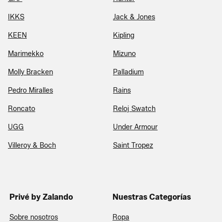
IKKS
Jack & Jones
KEEN
Kipling
Marimekko
Mizuno
Molly Bracken
Palladium
Pedro Miralles
Rains
Roncato
Reloj Swatch
UGG
Under Armour
Villeroy & Boch
Saint Tropez
Privé by Zalando
Nuestras Categorías
Sobre nosotros
Ropa