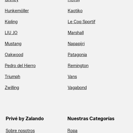
Hunkemöller
Kaotiko
Kipling
Le Coq Sportif
LIU JO
Marshall
Mustang
Napapijri
Oakwood
Patagonia
Pedro del Hierro
Remington
Triumph
Vans
Zwilling
Vagabond
Privé by Zalando
Nuestras Categorías
Sobre nosotros
Ropa