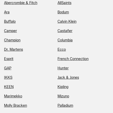
Abercrombie & Fitch
AllSaints
Ara
Bodum
Buffalo
Calvin Klein
Camper
Castañer
Champion
Columbia
Dr. Martens
Ecco
Esprit
French Connection
GAP
Hunter
IKKS
Jack & Jones
KEEN
Kipling
Marimekko
Mizuno
Molly Bracken
Palladium