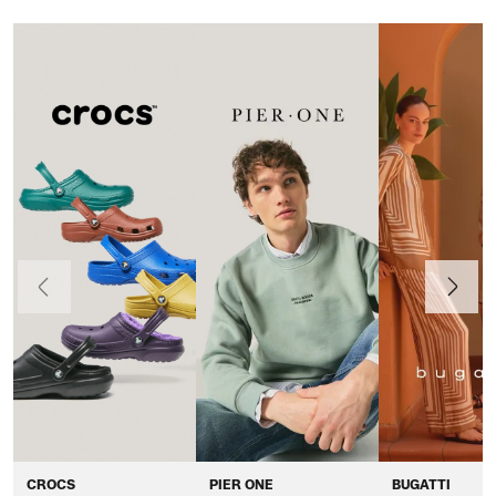
Anteriormente
Continua
CROCS
PIER ONE
BUGATTI