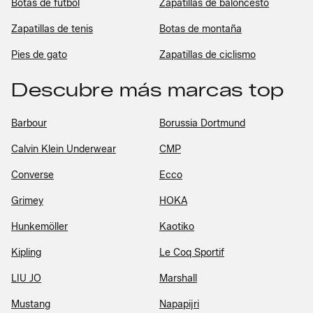
Botas de fútbol
Zapatillas de baloncesto
Zapatillas de tenis
Botas de montaña
Pies de gato
Zapatillas de ciclismo
Descubre más marcas top
Barbour
Borussia Dortmund
Calvin Klein Underwear
CMP
Converse
Ecco
Grimey
HOKA
Hunkemöller
Kaotiko
Kipling
Le Coq Sportif
LIU JO
Marshall
Mustang
Napapijri