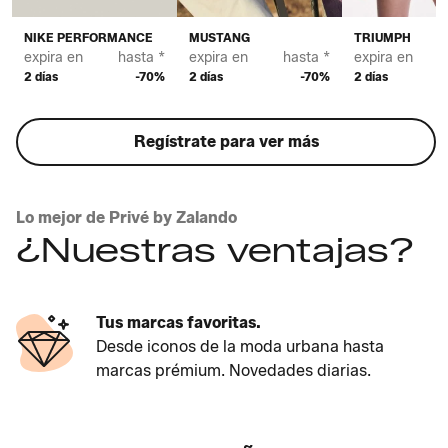
NIKE PERFORMANCE
MUSTANG
TRIUMPH
expira en
hasta *
expira en
hasta *
expira en
2 días
-70%
2 días
-70%
2 días
Regístrate para ver más
Lo mejor de Privé by Zalando
¿Nuestras ventajas?
Tus marcas favoritas.
Desde iconos de la moda urbana hasta
marcas prémium. Novedades diarias.