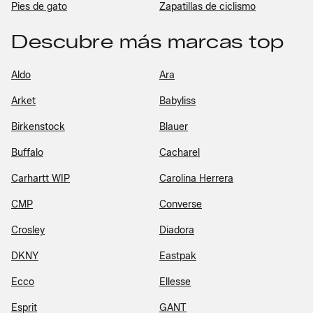
Pies de gato
Zapatillas de ciclismo
Descubre más marcas top
Aldo
Ara
Arket
Babyliss
Birkenstock
Blauer
Buffalo
Cacharel
Carhartt WIP
Carolina Herrera
CMP
Converse
Crosley
Diadora
DKNY
Eastpak
Ecco
Ellesse
Esprit
GANT