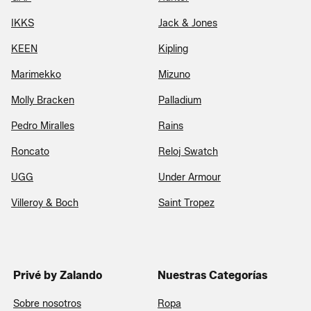
IKKS
Jack & Jones
KEEN
Kipling
Marimekko
Mizuno
Molly Bracken
Palladium
Pedro Miralles
Rains
Roncato
Reloj Swatch
UGG
Under Armour
Villeroy & Boch
Saint Tropez
Privé by Zalando
Nuestras Categorías
Sobre nosotros
Ropa