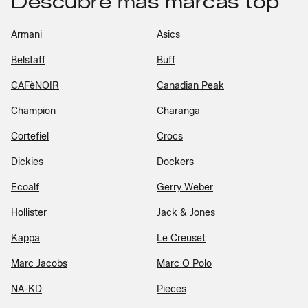
Descubre más marcas top
Armani
Asics
Belstaff
Buff
CAFèNOIR
Canadian Peak
Champion
Charanga
Cortefiel
Crocs
Dickies
Dockers
Ecoalf
Gerry Weber
Hollister
Jack & Jones
Kappa
Le Creuset
Marc Jacobs
Marc O Polo
NA-KD
Pieces