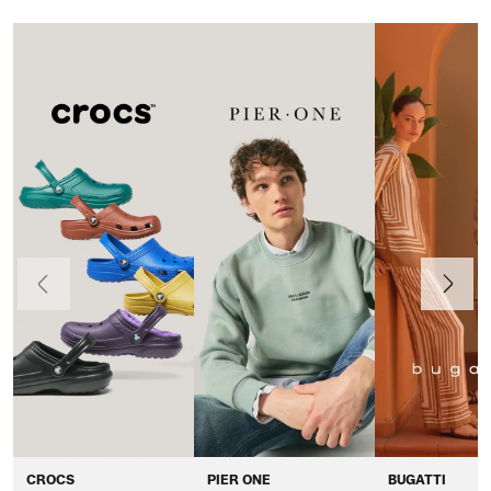
Anteriormente
Continua
CROCS
PIER ONE
BUGATTI