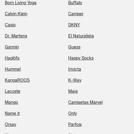
Born Living Yoga
Buffalo
Calvin Klein
Camper
Casio
DKNY
Dr. Martens
El Naturalista
Garmin
Guess
Haglöfs
Happy Socks
Hummel
Invicta
KangaROOS
K-Way
Lacoste
Maje
Mango
Camisetas Marvel
Name it
Only
Orsay
Parfois