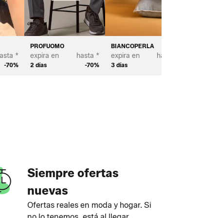
PROFUOMO
BIANCOPERLA
SCOTT 
asta *
expira en
hasta *
expira en
hasta *
expira e
-70%
2 días
-70%
3 días
-70%
2 días
Siempre ofertas
nuevas
Ofertas reales en moda y hogar. Si
no lo tenemos, está al llegar.