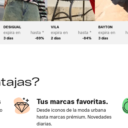
DESIGUAL
VILA
BAYTON
expira en
hasta *
expira en
hasta *
expira en
h
3 días
-69%
2 días
-84%
3 días
tajas?
s
Tus marcas favoritas.
o
Desde iconos de la moda urbana
hasta marcas prémium. Novedades
diarias.