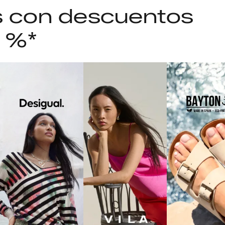
as con descuentos
5 %*