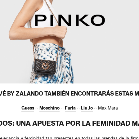
IVÉ BY ZALANDO TAMBIÉN ENCONTRARÁS ESTAS 
Guess
∴
Moschino
∴
Furla
∴
Liu Jo
∴ Max Mara
DOS: UNA APUESTA POR LA FEMINIDAD 
legancia y feminidad tan presentes en todas las prendas de la firma