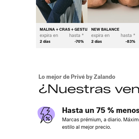
MALINA + CRAS + GESTUZ
NEW BALANCE
expira en
hasta *
expira en
hasta *
2 días
-70%
2 días
-83%
Lo mejor de Privé by Zalando
¿Nuestras ven
Hasta un 75 % meno
Marcas prémium, a diario. Máxim
estilo al mejor precio.