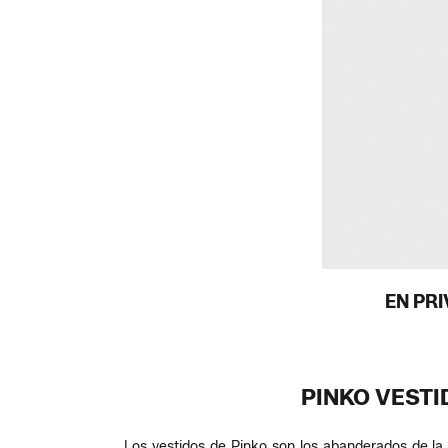
EN PR
PINKO VESTI
Los vestidos de Pinko son los abanderados de la e