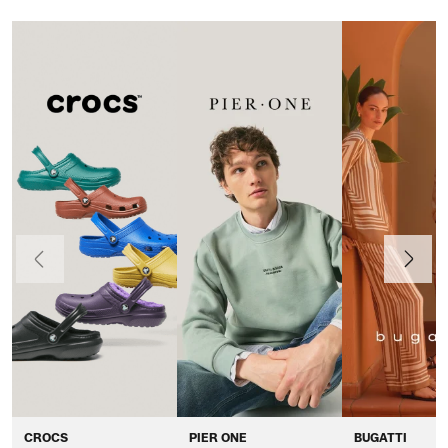
Anteriormente
Continua
CROCS
PIER ONE
BUGATTI