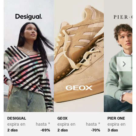
Anteriormente
Continua
DESIGUAL
GEOX
PIER ONE
expira en
hasta *
expira en
hasta *
expira en
2 días
-69%
2 días
-70%
3 días