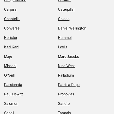
Bang Olufsen
Belstaff
Carpisa
Caterpillar
Chantelle
Chicco
Converse
Daniel Wellington
Hollister
Hummel
Karl Kani
Levi's
Maje
Marc Jacobs
Missoni
Nine West
O'Neill
Palladium
Passionata
Patrizia Pepe
Paul Hewitt
Pronovias
Salomon
Sandro
Scholl
Tamaris