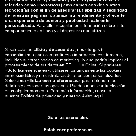
zalando-lounge.lt
zalando-lounge.sk
zalando-lounge.ro
zalando-lounge.hr
zalando-lounge.si
zalando-lounge.hu
zalando-lounge.lu
zalando-lounge.ee
zalando-lounge.lv
zalando-lounge.no
También nos
encuentras en
Facebook
Instagram
*En comparación con el
precio de venta recomendado
.