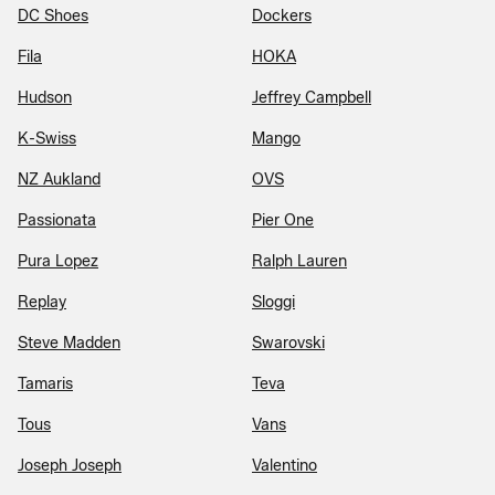
DC Shoes
Dockers
Fila
HOKA
Hudson
Jeffrey Campbell
K-Swiss
Mango
NZ Aukland
OVS
Passionata
Pier One
Pura Lopez
Ralph Lauren
Replay
Sloggi
Steve Madden
Swarovski
Tamaris
Teva
Tous
Vans
Joseph Joseph
Valentino