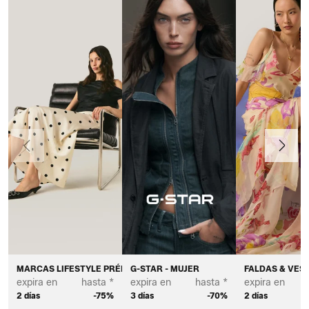
Anteriormente
Continua
MARCAS LIFESTYLE PRÉMIUM - MUJER
G-STAR - MUJER
FALDAS & VEST
expira en
hasta *
expira en
hasta *
expira en
2 días
-75%
3 días
-70%
2 días