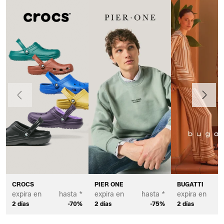
Anteriormente
Continua
CROCS
PIER ONE
BUGATTI
expira en
hasta *
expira en
hasta *
expira en
2 días
-70%
2 días
-75%
2 días