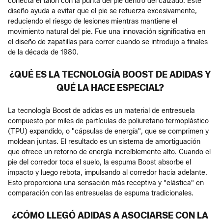
conecta el talón con la punta del pie dentro del calzado. Este
diseño ayuda a evitar que el pie se retuerza excesivamente,
reduciendo el riesgo de lesiones mientras mantiene el
movimiento natural del pie. Fue una innovación significativa en
el diseño de zapatillas para correr cuando se introdujo a finales
de la década de 1980.
¿QUÉ ES LA TECNOLOGÍA BOOST DE ADIDAS Y
QUÉ LA HACE ESPECIAL?
La tecnología Boost de adidas es un material de entresuela
compuesto por miles de partículas de poliuretano termoplástico
(TPU) expandido, o "cápsulas de energía", que se comprimen y
moldean juntas. El resultado es un sistema de amortiguación
que ofrece un retorno de energía increíblemente alto. Cuando el
pie del corredor toca el suelo, la espuma Boost absorbe el
impacto y luego rebota, impulsando al corredor hacia adelante.
Esto proporciona una sensación más receptiva y "elástica" en
comparación con las entresuelas de espuma tradicionales.
¿CÓMO LLEGÓ ADIDAS A ASOCIARSE CON LA