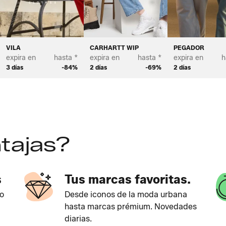
ETTON
VILA
CARHARTT WIP
PEGADOR
expira en
hasta *
expira en
hasta *
expira en
h
3 días
-84%
2 días
-69%
2 días
tajas?
s
Tus marcas favoritas.
o
Desde iconos de la moda urbana
hasta marcas prémium. Novedades
diarias.