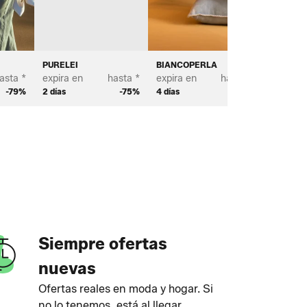
PURELEI
BIANCOPERLA
MICHAE
asta *
expira en
hasta *
expira en
hasta *
expira e
-79%
2 días
-75%
4 días
-70%
2 días
Siempre ofertas
nuevas
Ofertas reales en moda y hogar. Si
no lo tenemos, está al llegar.