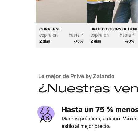
CONVERSE
UNITED COLORS OF BEN
expira en
hasta *
expira en
hasta *
2 días
-70%
2 días
-70%
Lo mejor de Privé by Zalando
¿Nuestras ven
Hasta un 75 % meno
Marcas prémium, a diario. Máxim
estilo al mejor precio.