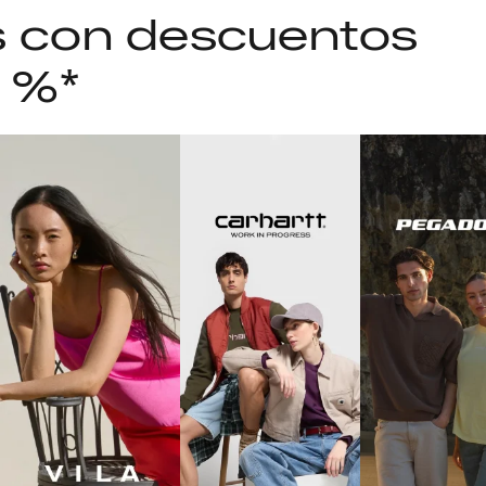
as con descuentos
5 %*