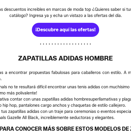
as descuentos increibles en marcas de moda top ¿Quieres saber si tus
catálogo? Ingresa ya y echa un vistazo a las ofertas del día.
¡Descubre aquí las ofertas!
• • • • • • • • • • • • • • • • • •
ZAPATILLAS ADIDAS HOMBRE
vas a encontrar propuestas fabulosas para caballeros con estilo. A 
.
inals no te resultará difícil encontrar unas tenis adidas con muchísimo
ismo más polivalente!
tiva contar con unas zapatillas adidas hombresuperllamativas y plaga
o hip hop, pantalones cargo anchos y chaquetas de estilo callejero.
 tus zapatillas adidas con un traje para ceremonias o eventos especi
nals Gazelle All Black, increíblemente seductoras y elegantes.
N PARA CONOCER MÁS SOBRE ESTOS MODELOS DE 