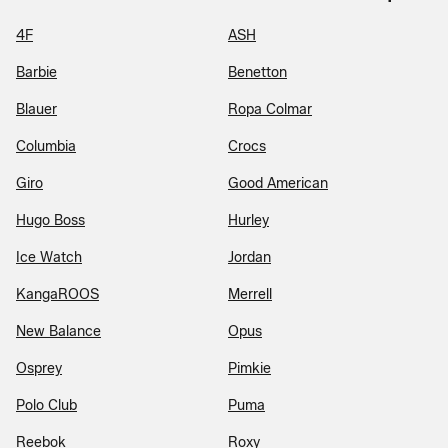
4F
ASH
Barbie
Benetton
Blauer
Ropa Colmar
Columbia
Crocs
Giro
Good American
Hugo Boss
Hurley
Ice Watch
Jordan
KangaROOS
Merrell
New Balance
Opus
Osprey
Pimkie
Polo Club
Puma
Reebok
Roxy