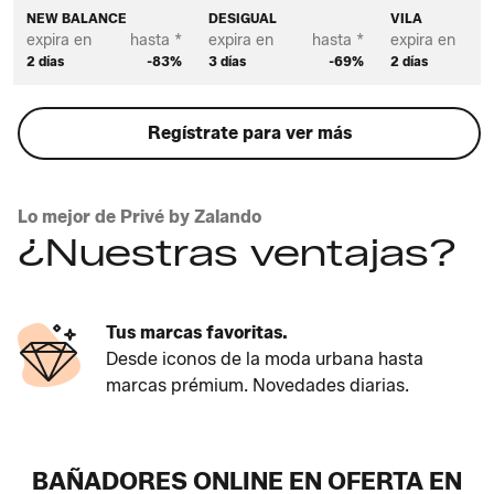
NEW BALANCE
DESIGUAL
VILA
expira en
hasta *
expira en
hasta *
expira en
2 días
-83%
3 días
-69%
2 días
Regístrate para ver más
Lo mejor de Privé by Zalando
¿Nuestras ventajas?
Siempre ofertas nuevas
Ofertas reales en moda y hogar. Si no lo
tenemos, está al llegar.
BAÑADORES ONLINE EN OFERTA EN